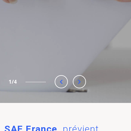
2/4
SAF France,
prévient