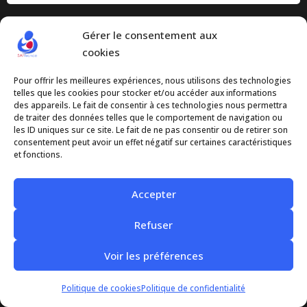
Gérer le consentement aux
cookies
Navigation
Pour offrir les meilleures expériences, nous utilisons des technologies
SAF France
telles que les cookies pour stocker et/ou accéder aux informations
des appareils. Le fait de consentir à ces technologies nous permettra
Tables Jaunes
de traiter des données telles que le comportement de navigation ou
les ID uniques sur ce site. Le fait de ne pas consentir ou de retirer son
Témoignage
consentement peut avoir un effet négatif sur certaines caractéristiques
et fonctions.
Ressources
Nous contacter
Accepter
S’informer
Refuser
FAQ
Voir les préférences
Actualités
Politique de cookies
Politique de confidentialité
Notre site internet