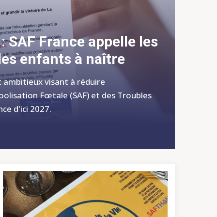
: SAF France appelle les
les enfants à naître
 ambitieux visant à réduire
oolisation Fœtale (SAF) et des Troubles
ce d'ici 2027.