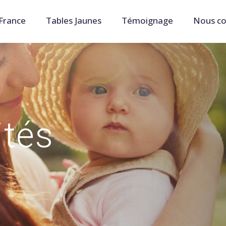
France
Tables Jaunes
Témoignage
Nous co
ités