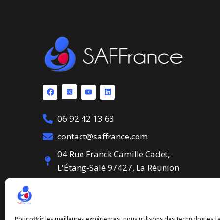
06 92 42 13 63
contact@saffrance.com
04 Rue Franck Camille Cadet,
L'Étang‑Salé 97427, La Réunion
Association loi 1901
Déclaration JO le 7 Oct. 2008, num. 1659
Pour offrir les meilleures expériences, nous utilisons des technologies te