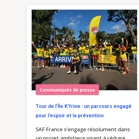
Communiqués de presse
Tour de l’Île K’frine : un parcours engagé
pour l’espoir et la prévention
SAF France s'engage résolument dans
un projet ambitieux visant à réduire